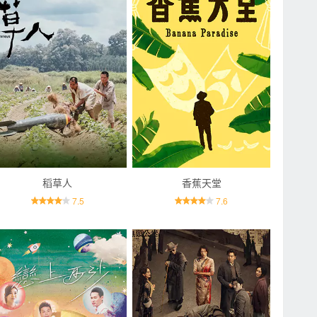
稻草人
香蕉天堂
7.5
7.6