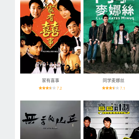
家有喜事
同学麦娜丝
7.2
7.1