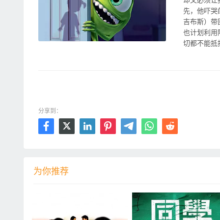
先，他吓哭
吉布斯）带
也计划利用
切都不能抵
00:00 / 01:32:15
分享到：







为你推荐