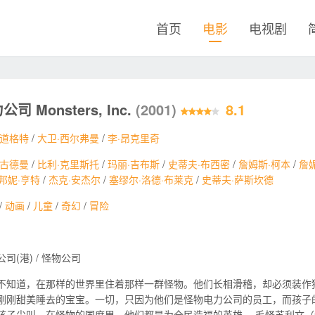
首页
电影
电视剧
司 Monsters, Inc.
(2001)
8.1
·道格特
/
大卫·西尔弗曼
/
李·昂克里奇
·古德曼
/
比利·克里斯托
/
玛丽·吉布斯
/
史蒂夫·布西密
/
詹姆斯·柯本
/
詹
邦妮·亨特
/
杰克·安杰尔
/
塞缪尔·洛德·布莱克
/
史蒂夫·萨斯坎德
/
动画
/
儿童
/
奇幻
/
冒险
司(港) / 怪物公司
不知道，在那样的世界里住着那样一群怪物。他们长相滑稽，却必须装作
刚刚甜美睡去的宝宝。一切，只因为他们是怪物电力公司的员工，而孩子
孩子尖叫。在怪物的国度里，他们都是为全民造福的英雄。 毛怪苏利文（