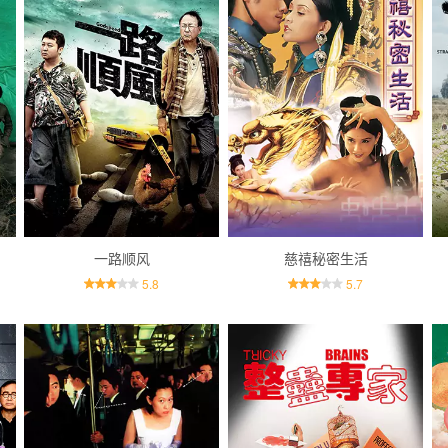
一路顺风
慈禧秘密生活
5.8
5.7