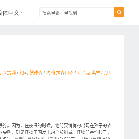
简体中文

妮弗·提莉
/
鲍勃·彼德森
/
约翰·拉森贝格
/
弗兰克·奥兹
/
丹尼
狰狞。因为，在夜深的时候，他们要悄悄的出现在孩子的衣
的尖叫，则是怪物王国发电的全部能量。怪物们害怕孩子，
约翰•古德曼）是怪物公司最出色的员工，业绩总是摇摇领