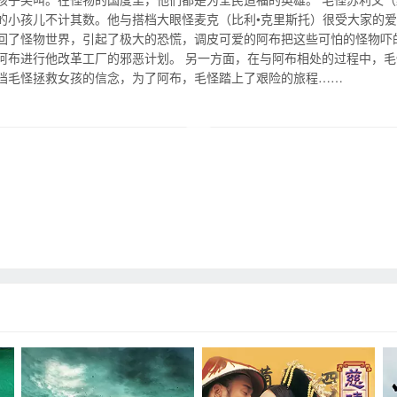
的小孩儿不计其数。他与搭档大眼怪麦克（比利•克里斯托）很受大家的爱
回了怪物世界，引起了极大的恐慌，调皮可爱的阿布把这些可怕的怪物吓
阿布进行他改革工厂的邪恶计划。 另一方面，在与阿布相处的过程中，
挡毛怪拯救女孩的信念，为了阿布，毛怪踏上了艰险的旅程……
Send