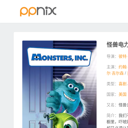
怪兽电力公
导演：
彼特
主演：
约翰
尔·吉尔森
/
类型：
喜剧
国家：
美国
又名：
怪兽公
简介：
我们
橱里，吓唬
却又必须让