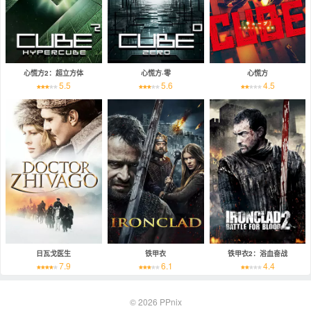
心慌方2：超立方体
心慌方·零
心慌方
5.5
5.6
4.5
日瓦戈医生
铁甲衣
铁甲衣2：浴血奋战
7.9
6.1
4.4
© 2026
PPnix