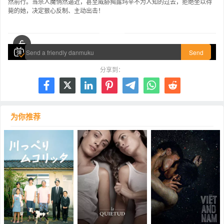
然前行。当杀人魔悄然逼近，甚至威胁揭露玛辛不为人知的过去，拒绝坐以待
毙的她，决定狠心反制、主动出击！
00:00 / 01:44:14
Send
分享到：







为你推荐