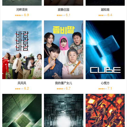
河畔须臾
寂静庄园
越和南
6.9
6.1
6.4
风风风
我的僵尸女儿
心慌方
6.2
6.7
7.1