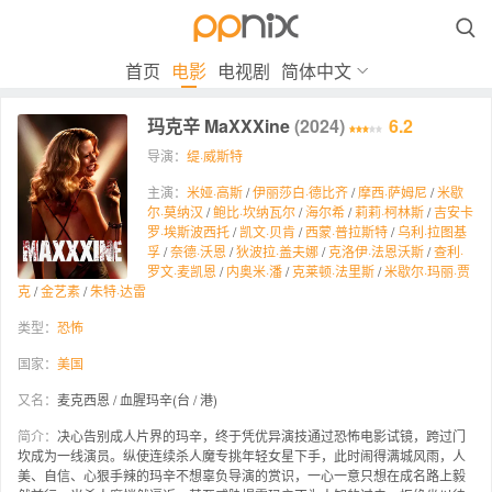

首页
电影
电视剧
简体中文
玛克辛 MaXXXine
(2024)
6.2
导演：
缇·威斯特
主演：
米娅·高斯
/
伊丽莎白·德比齐
/
摩西·萨姆尼
/
米歇
尔·莫纳汉
/
鲍比·坎纳瓦尔
/
海尔希
/
莉莉·柯林斯
/
吉安卡
罗·埃斯波西托
/
凯文·贝肯
/
西蒙·普拉斯特
/
乌利·拉图基
孚
/
奈德·沃恩
/
狄波拉·盖夫娜
/
克洛伊·法恩沃斯
/
查利·
罗文·麦凯恩
/
内奥米·潘
/
克莱顿·法里斯
/
米歇尔·玛丽·贾
克
/
金艺素
/
朱特·达雷
类型：
恐怖
国家：
美国
又名：
麦克西恩 / 血腥玛辛(台 / 港)
简介：
决心告别成人片界的玛辛，终于凭优异演技通过恐怖电影试镜，跨过门
坎成为一线演员。纵使连续杀人魔专挑年轻女星下手，此时闹得满城风雨，人
美、自信、心狠手辣的玛辛不想辜负导演的赏识，一心一意只想在成名路上毅