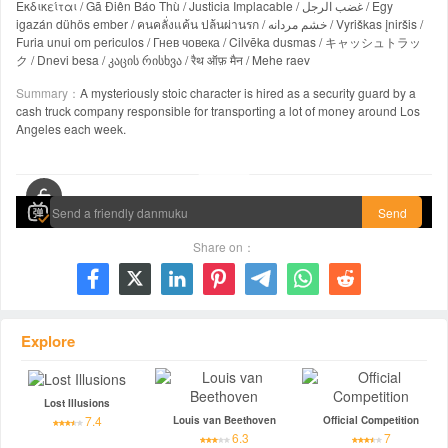
Εκδικείται / Gã Điên Báo Thù / Justicia Implacable / غضب الرجل / Egy
igazán dühös ember / คนคลั่งแค้น ปล้นผ่านรก / خشم مردانه / Vyriškas įniršis /
Furia unui om periculos / Гнев човека / Cilvēka dusmas / キャッシュトラッ
ク / Dnevi besa / კაცის რისხვა / रैथ ऑफ़ मैन / Mehe raev
Summary：
A mysteriously stoic character is hired as a security guard by a
cash truck company responsible for transporting a lot of money around Los
Angeles each week.
00:00 / 01:58:56
Send
Share on：







Explore
Lost Illusions
7.4
Louis van Beethoven
Official Competition
6.3
7