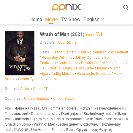

Home
Movie
TV Show
English
Wrath of Man
(2021)
7.1
Directors：
Guy Ritchie
Casts：
Jason Statham
/
Holt McCallany
/
Josh Hartnett
/
Rocci Boy Williams
/
Jeffrey Donovan
/
Scott
Eastwood
/
Andy Garcia
/
Deobia Oparei
/
Laz Alonso
/
Raúl Castillo
/
Chris Reilly
/
Eddie Marsan
/
Niamh
Algar
/
Tadhg Murphy
/
Alessandro Babalola
/
Mark
Arnold
/
Gerald Tyler
/
Alex Ferns
Genres：
Action
/
Crime
/
Thriller
Countries：
United Kingdom
/
United States
Aka：
Човек на гнева / Un Homme en colère / 人之怒 / Гнев человеческий /
Гнів людський / Despierta la furia / Dani gnjeva / Rozhněvaný muž / İntikam
Vakti / Infiltrado / 캐시트럭 / La furie d’un homme / Cash Truck / שומר טינה / La
furia di un uomo - Wrath of Man / Jeden gniewny człowiek / Rozhnevaný
muž / 玩命鈔劫 / Um Homem Furioso / Ένας Οργισμένος Άντρας