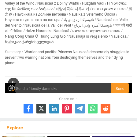
Valley of the Wind / Nausicaä z Doliny Wiatru / Rüzgârlı Vadi / Η Ναυσικά
της Κοιλάδας των Ανέμων / 바람계곡의 나우시카 / הנסיכה מעמק הרוחות / 風
之谷 / Наусикаја из долине ветрова / Naušika z Veterného Údolia /
Наусика от долината на вятъра / نائوسیکا از درّه ی باد / Nausicaä del Valle
del Viento / Nausicaä de la Vall del Vent / ناوسيكا أميرة وادي الرياح / पवन की घाटी
की नौसिखिया / Haize Haraneko Nausicaä / มหาสงครามหุบเขาแห่งสายลม /
Nàng Công Chúa Ở Thung Lũng Gió / Nausikaja iš vėjų slėnio / Nausicaa /
ნავსიკაია ქარების ველიდან
Summary：
Warrior and pacifist Princess Nausicaä desperately struggles to
prevent two warring nations from destroying themselves and their dying
planet.
00:00 / 01:57:02
Send
Share on：







Explore