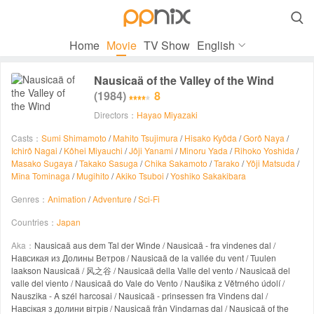

Home
Movie
TV Show
English
Nausicaä of the Valley of the Wind
(1984)
8
Directors：
Hayao Miyazaki
Casts：
Sumi Shimamoto
/
Mahito Tsujimura
/
Hisako Kyôda
/
Gorô Naya
/
Ichirô Nagai
/
Kôhei Miyauchi
/
Jôji Yanami
/
Minoru Yada
/
Rihoko Yoshida
/
Masako Sugaya
/
Takako Sasuga
/
Chika Sakamoto
/
Tarako
/
Yôji Matsuda
/
Mîna Tominaga
/
Mugihito
/
Akiko Tsuboi
/
Yoshiko Sakakibara
Genres：
Animation
/
Adventure
/
Sci-Fi
Countries：
Japan
Aka：
Nausicaä aus dem Tal der Winde / Nausicaä - fra vindenes dal /
Навсикая из Долины Ветров / Nausicaä de la vallée du vent / Tuulen
laakson Nausicaä / 风之谷 / Nausicaä della Valle del vento / Nausicaä del
valle del viento / Nausicaä do Vale do Vento / Naušika z Větrného údolí /
Nauszika - A szél harcosai / Nausicaä - prinsessen fra Vindens dal /
Навсікая з долини вітрів / Nausicaä från Vindarnas dal / Nausicaä of the