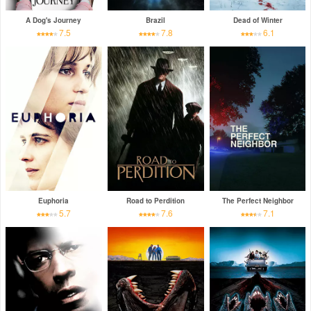
A Dog's Journey
Brazil
Dead of Winter
7.5
7.8
6.1
Euphoria
Road to Perdition
The Perfect Neighbor
5.7
7.6
7.1