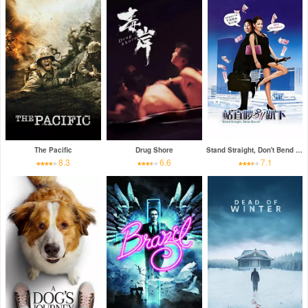
The Pacific
Drug Shore
Stand Straight, Don't Bend Over
8.3
6.6
7.1