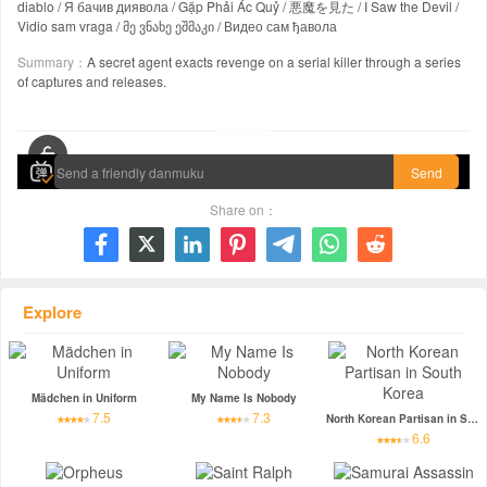
diablo / Я бачив диявола / Gặp Phải Ác Quỷ / 悪魔を見た / ‏I Saw the Devil /
Vidio sam vraga / მე ვნახე ეშმაკი / Видео сам ђавола
Summary：
A secret agent exacts revenge on a serial killer through a series
of captures and releases.
00:00 / 02:22:11
Send
Share on：







Explore
Mädchen in Uniform
My Name Is Nobody
7.5
7.3
North Korean Partisan in South Korea
6.6