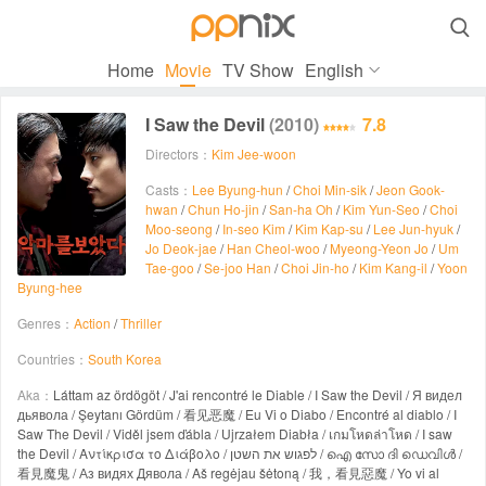

Home
Movie
TV Show
English
I Saw the Devil
(2010)
7.8
Directors：
Kim Jee-woon
Casts：
Lee Byung-hun
/
Choi Min-sik
/
Jeon Gook-
hwan
/
Chun Ho-jin
/
San-ha Oh
/
Kim Yun-Seo
/
Choi
Moo-seong
/
In-seo Kim
/
Kim Kap-su
/
Lee Jun-hyuk
/
Jo Deok-jae
/
Han Cheol-woo
/
Myeong-Yeon Jo
/
Um
Tae-goo
/
Se-joo Han
/
Choi Jin-ho
/
Kim Kang-il
/
Yoon
Byung-hee
Genres：
Action
/
Thriller
Countries：
South Korea
Aka：
Láttam az ördögöt / J'ai rencontré le Diable / I Saw the Devil / Я видел
дьявола / Şeytanı Gördüm / 看见恶魔 / Eu Vi o Diabo / Encontré al diablo / I
Saw The Devil / Viděl jsem ďábla / Ujrzałem Diabła / เกมโหดล่าโหด / I saw
the Devil / Αντίκρισα το Διάβολο / לפגוש את השטן / ഐ സോ ദി ഡെവിൾ /
看見魔鬼 / Аз видях Дявола / Aš regėjau šėtoną / 我，看見惡魔 / Yo vi al