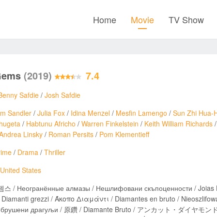
Home
Movie
TV Show
Gems
(2019)
7.4
Benny Safdie
/
Josh Safdie
m Sandler
/
Julia Fox
/
Idina Menzel
/
Mesfin Lamengo
/
Sun Zhi Hua-H
hugeta
/
Habtunu Africho
/
Warren Finkelstein
/
Keith William Richards
Andrea Linsky
/
Roman Persits
/
Pom Klementieff
rime
/
Drama
/
Thriller
United States
 / Неогранённые алмазы / Нешлифовани скъпоценности / Joias Brutas / 原钻 /
Diamanti grezzi / Άκοπο Διαμάντι / Diamantes en bruto / Nieoszlifow
/ Небрушени драгуљи / 原鑽 / Diamante Bruto / アンカット・ダイヤモンド / Н