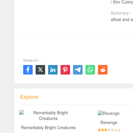
Summary：
afloat and a
00:00 / 02:15:19
Share on：







Explore
Revenge
Remarkably Bright Creatures
6.4