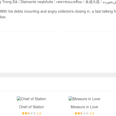
With his debts mounting and angry collectors closing in, a fast-talking 
live.
Send
Chief of Station
Measure in Love
4.8
4.9