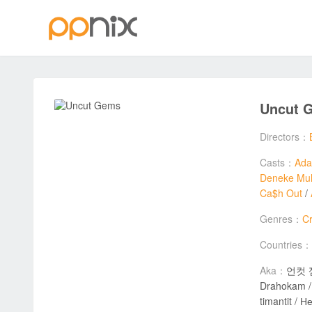
Uncut 
Directors：
Casts：
Ada
Deneke Mu
Ca$h Out
/
Genres：
C
Countries：
Aka：
언컷 젬스
Drahokam / 
timantit 