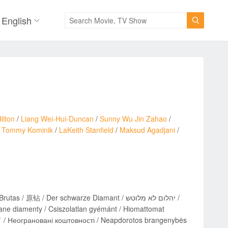
English

ilton
/
Liang Wei-Hui-Duncan
/
Sunny Wu Jin Zahao
/
/
Tommy Kominik
/
LaKeith Stanfield
/
Maksud Agadjani
/
 Der schwarze Diamant / יהלום לא מלוטש /
ane diamenty / Csiszolatlan gyémánt / Hiomattomat
еограновані коштовності / Neapdorotos brangenybės