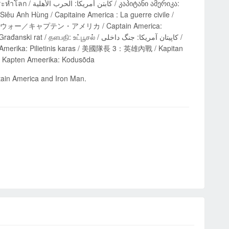
პიტანი ამერიკა:
u Anh Hùng / Capitaine America : La guerre civile /
a / シビル・ウォー／キャプテン・アメリカ / Captain America:
உட்பூசல் / کاپیتان آمریکا: جنگ داخلی /
nas Amerika: Pilietinis karas / 美國隊長 3：英雄內戰 / Kapitan
र / Kapten Ameerika: Kodusõda
ptain America and Iron Man.