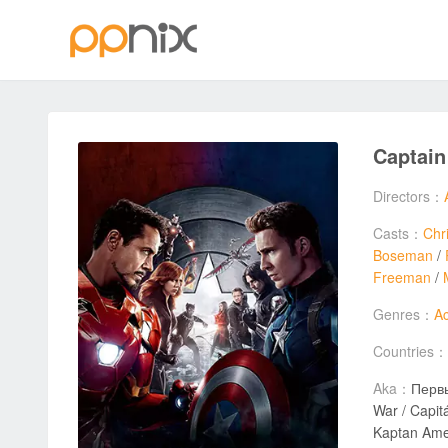
Captain
Directors：
Casts：
Chr
Boseman
/
Freeman
/
Genres：
Ac
Countries：
Aka：
Первы
War / Capitán América:
Kaptan Ame