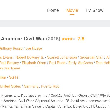
Home
Movie
TV Show
 America: Civil War
(2016)
7.8
Anthony Russo
/
Joe Russo
is Evans
/
Robert Downey Jr.
/
Scarlett Johansson
/
Sebastian Stan
/
An
Paul Bettany
/
Elizabeth Olsen
/
Paul Rudd
/
Emily VanCamp
/
Tom Hol
Marisa Tomei
tion
/
Sci-Fi
United States
/
Germany
/
Puerto Rico
й мститель: Противостояние / Capitão América: Guerra Civil / 美国队长3 
 Civil War / Căpitanul America: Războiul civil / קפטן אמריקה: מלחמת האזרחים / Captain America: Občanská válka /
rika: Kahramanların Savaşı / Captain America: Εμφύλιος Πόλεμος