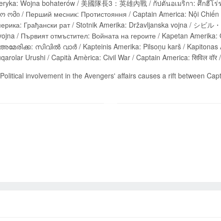
 Wojna bohaterów / 美國隊長3：英雄內戰 / กัปตันอเมริกา: ศึกฮีโร่ระห่ำโลก / كابتن أمريكا: الحرب الأهلية / კა
ომი / Перший месник: Протистояння / Captain America: Nội Chiến Siê
мерика: Грађански рат / Stotnik Amerika: Državljanska vojn
a / Първият отмъстител: Войната на героите / Kapetan Amerika: Građanski rat / தளபதி: 
അമേരിക്ക: സിവില്‍ വാര്‍ / Kapteinis Amerika: Pilsoņu karš / Kapito
qarolar Urushi / Capità Amèrica: Civil War / Captain America: सिविल वॉ
Political involvement in the Avengers' affairs causes a rift between Ca
Send