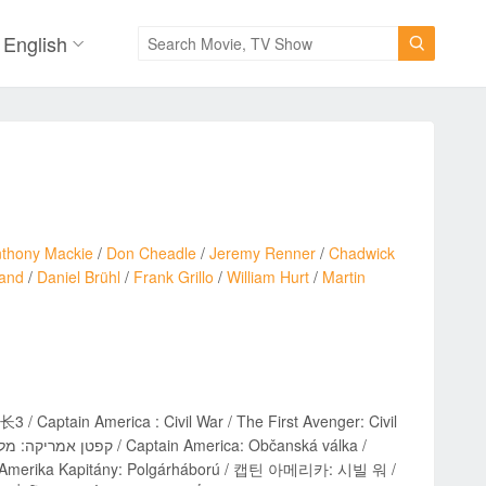
English

thony Mackie
/
Don Cheadle
/
Jeremy Renner
/
Chadwick
land
/
Daniel Brühl
/
Frank Grillo
/
William Hurt
/
Martin
/ Captain America : Civil War / The First Avenger: Civil
 / Amerika Kapitány: Polgárháború / 캡틴 아메리카: 시빌 워 /