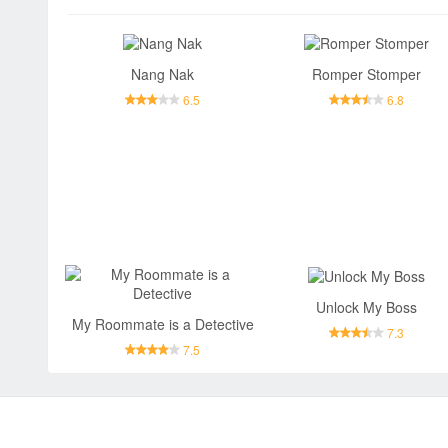
Nang Nak
Romper Stomper
6.5
6.8
Unlock My Boss
My Roommate is a Detective
7.3
7.5