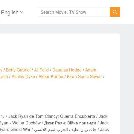
English

ey
/
Betty Gabriel
/
JJ Feild
/
Douglas Hodge
/
Adam
Laith
/
Ashley Dyke
/
Akbar Kurtha
/
Kiran Sonia Sawar
/
Jack Ryan de Tom Clancy: Guerra Encubierta / Jack
 - Wojna Duchów / Джек Раян: Війна привидів / Jack
جاك ريان: طيف الح / Jack