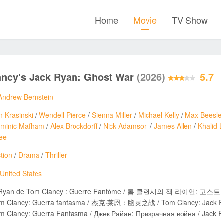
Home
Movie
TV Show
ncy's Jack Ryan: Ghost War
(2026)
5.7
Andrew Bernstein
n Krasinski
/
Wendell Pierce
/
Sienna Miller
/
Michael Kelly
/
Max Beesl
minic Mafham
/
Alex Brockdorff
/
Nick Adamson
/
James Allen
/
Khalid 
ee
tion
/
Drama
/
Thriller
United States
 Ryan de Tom Clancy : Guerre Fantôme / 톰 클랜시의 잭 라이언: 고스트 워 / 
m Clancy: Guerra fantasma / 杰克·莱恩：幽灵之战 / Tom Clancy: Jack Ryan
ncy: Guerra Fantasma / Джек Райан: Призрачная война / Jack Ryan: Ghost War / رب لتوم كلانسي