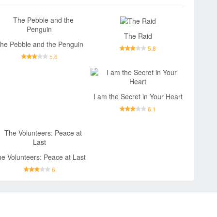
The Raid
he Pebble and the Penguin
5.8
5.6
I am the Secret in Your Heart
6.1
e Volunteers: Peace at Last
6