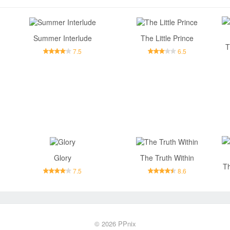
Summer Interlude
The Little Prince
T
7.5
6.5
Glory
The Truth Within
Th
7.5
8.6
© 2026
PPnix