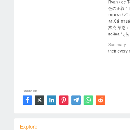
Ryan / d
色の正義 / Τζακ
הרוחות / टॉम क्लैंसीज़ जैक रायन: घोस्ट वॉर / Tom Clancy: Jack Ryan Szellemháború / Tom Clancy prezintă Jack Ryan: Războiul fantomelor / ทอม แค
ลนซีส์ สา
杰克·莱恩：幽灵
Summary：
their every 
00:00 / 01:46:48
Share on：







Explore