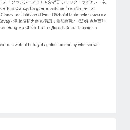
n: Válka duchů / トム・クランシー／ＣＩＡ分析官 ジャック・ライアン 灰
: La guerre fantôme / ג'ק ריאן מלחמת
an: Hayalet Savaş / 湯·格蘭斯之傑克·萊恩：幽影暗戰 / 《汤姆·克兰西的
g Ma Chiến Tranh / Джак Райън: Призрачна
eacherous web of betrayal against an enemy who knows