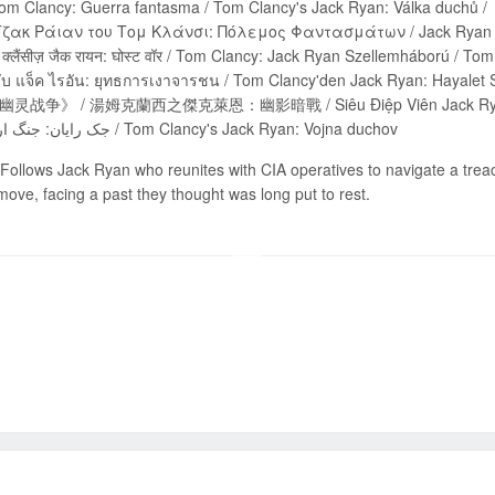
e Tom Clancy: Guerra fantasma / Tom Clancy's Jack Rya
 Ράιαν του Τομ Κλάνσι: Πόλεμος Φαντασμάτων / Jack Ryan de Tom Clancy
ยลับ แจ็ค ไรอัน: ยุทธการเงาจารชน / Tom Clancy'den Jack Ry
战争》 / 湯姆克蘭西之傑克萊恩：幽影暗戰 / Siêu Điệp Viên Jack Ryan: Bón
война / جک رایان: جنگ ارواح / Tom Clancy's Jack Ryan: Vojna duchov
Follows Jack Ryan who reunites with CIA operatives to navigate a tr
move, facing a past they thought was long put to rest.
Send