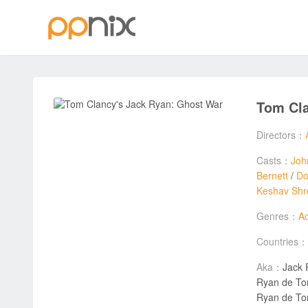
Tom Cla
Directors：
Casts：
Joh
Bernett
/
Do
Keshav Shr
Genres：
Ac
Countries：
Aka：
Jack
Ryan de To
Ryan de Tom Cla