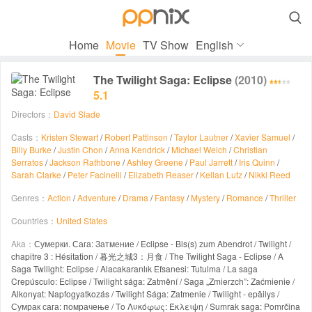

Home
Movie
TV Show
English
The Twilight Saga: Eclipse
(2010)
5.1
Directors：
David Slade
Casts：
Kristen Stewart
/
Robert Pattinson
/
Taylor Lautner
/
Xavier Samuel
/
Billy Burke
/
Justin Chon
/
Anna Kendrick
/
Michael Welch
/
Christian
Serratos
/
Jackson Rathbone
/
Ashley Greene
/
Paul Jarrett
/
Iris Quinn
/
Sarah Clarke
/
Peter Facinelli
/
Elizabeth Reaser
/
Kellan Lutz
/
Nikki Reed
Genres：
Action
/
Adventure
/
Drama
/
Fantasy
/
Mystery
/
Romance
/
Thriller
Countries：
United States
Aka：
Сумерки. Сага: Затмение / Eclipse - Bis(s) zum Abendrot / Twilight /
chapitre 3 : Hésitation / 暮光之城3：月食 / The Twilight Saga - Eclipse / A
Saga Twilight: Eclipse / Alacakaranlık Efsanesi: Tutulma / La saga
Crepúsculo: Eclipse / Twilight sága: Zatmění / Saga „Zmierzch”: Zaćmienie /
Alkonyat: Napfogyatkozás / Twilight Sága: Zatmenie / Twilight - epäilys /
Сумрак сага: помрачење / Το Λυκόφως: Έκλειψη / Sumrak saga: Pomrčina