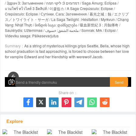
/ Здрач 3: Затъмнение / דמדומים 3: ליקוי חמה / Saga Amurg: Eclipsa /
แวมไพร์ ทไวไลท์ 3 อีคลิปส์ / 이클립스 / A Saga Crepúsculo: Eclipse /
Crepúsculo: Eclipse / Сутінки. Сага: Затемнення / 暮光之城：蝕 / エクリプ
ス／トワイライト・サーガ / La Saga Twilight : Hésitation / Myrkvun / Chạng
Vạng: Nhật Thực / ბინდის საგა: დაბნელება / 吸血新世紀 3 : 月蝕傳奇 /
Saulėlydis: Užtemimas / ملحمة الشفق: خسوف / Somrak: Mrk / Eclipsi /
Videviku saaga: Päikesevarjutus
Summary：
As a string of mysterious killings grips Seattle, Bella, whose high
school graduation is fast approaching, is forced to choose between her love
for vampire Edward and her friendship with werewolf Jacob.
00:00 / 02:03:57
Send
Share on：







Explore