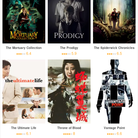
The Mortuary Collection
The Prodigy
The Spiderwick Chronicles
6.4
5.9
6.5
The Ultimate Life
Throne of Blood
Vantage Point
6.1
8
6.6