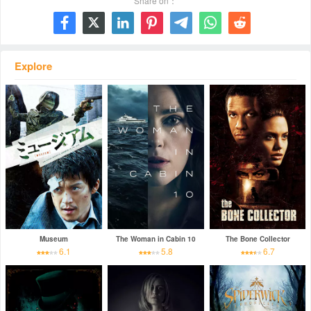
Share on：







Explore
Museum
The Woman in Cabin 10
The Bone Collector
6.1
5.8
6.7