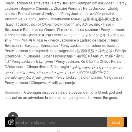
Percy Jackson salamavaras / Percy Jackson - kampen om åskviggen / Percy
Jackson i Bogowie Olimpijscy: Złodziej Pioruna / Percy Jackson: Zloděj
blesku / Percy Jackson & lyntyven / Percy Jackson és az Olimposziak:
Villámtolvaj / Перси Џексон: крадљивац муње / 波西·杰克逊与神火之盗 / Ο
Πέρσι Τζάκσον και οι Ολύμπιοι: Η Κλοπή της Αστραπής / Пърси
Джаксън и Боговете на Олимп: Похитителят на мълнии / Percy Jackson:
Zlodej blesku / פרסי ג'קסון וגנב הברק / パーシー・ジャクソンとオリンポスの
神々 / 퍼시잭슨과 번개도둑 / Percy Jackson e o Ladrão de Raios / Персі
Джексон та Викрадач блискавок / Percy Jackson : Le voleur de foudre /
Percy Jackson și olimpienii: Hoțul fulgerului / 波西傑克森：神火之賊 / Pērsijs
Džeksons un Olimpieši: Zibens nolaupītājs / เพอร์ซี่ย์ แจ็คสัน กับสายฟ้าที่หาย
ไป / Percy Jackson & Lyntyven / Percy Jackson: Kẻ Cắp Tia Chớp / Persis
Džeksonas ir Olimpo dievai: Žaibo vagis / بيرسي جاكسون والأوليمبونس: لص
البرق / پرسی جکسون و المپ‌نشینان: دزد آذرخش / პერსი ჯექსონი და
ოლიმპოელები: მეხის ქურდი / Percy Jackson ja olümplased: Välguvaras /
Percy Jackson i Olimpovci: Kradljivac munje
Summary：
A teenager discovers he's the descendant of a Greek god and
sets out on an adventure to settle an on-going battle between the gods.
00:00 / 01:58:37
Send