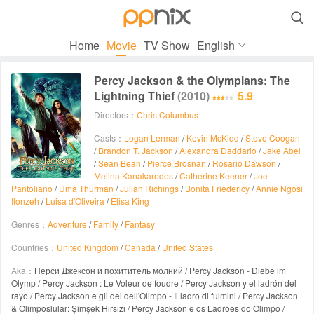

Home
Movie
TV Show
English
Percy Jackson & the Olympians: The
Lightning Thief
(2010)
5.9
Directors：
Chris Columbus
Casts：
Logan Lerman
/
Kevin McKidd
/
Steve Coogan
/
Brandon T. Jackson
/
Alexandra Daddario
/
Jake Abel
/
Sean Bean
/
Pierce Brosnan
/
Rosario Dawson
/
Melina Kanakaredes
/
Catherine Keener
/
Joe
Pantoliano
/
Uma Thurman
/
Julian Richings
/
Bonita Friedericy
/
Annie Ngosi
Ilonzeh
/
Luisa d'Oliveira
/
Elisa King
Genres：
Adventure
/
Family
/
Fantasy
Countries：
United Kingdom
/
Canada
/
United States
Aka：
Перси Джексон и похититель молний / Percy Jackson - Diebe im
Olymp / Percy Jackson : Le Voleur de foudre / Percy Jackson y el ladrón del
rayo / Percy Jackson e gli dei dell'Olimpo - Il ladro di fulmini / Percy Jackson
& Olimposlular: Şimşek Hırsızı / Percy Jackson e os Ladrões do Olimpo /