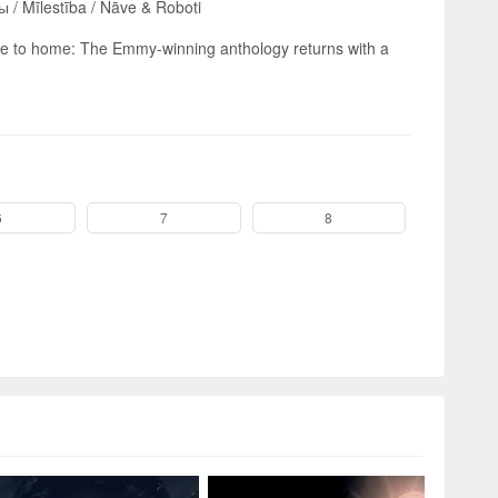
ты / Mīlestība / Nāve & Roboti
ose to home: The Emmy-winning anthology returns with a
6
7
8