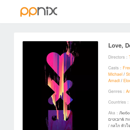
Love, D
Directors：
Casts：
Fre
Michael
/
S
Amadi
/
Elo
Genres：
An
Countries：
Aka：
Любов
אהבה / מוות &רובוטים / Ljubav / smrt i roboti / 愛 x 死 x 機器人 / Любов / 
/ กลไก หัวใจ ดับสูญ 