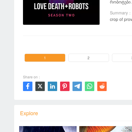
რობოტები / M
Summary：
crop of prov
00:00 / 12:42
1
2
Share on：







Explore