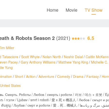
Home
Movie
TV Show
eath & Robots Season 2
(2021)
6.5
Tim Miller
d Tatasciore
/
Scott Whyte
/
Nolan North
/
Noshir Dalal
/
Caitlin McKen
teven Pacey
/
Gary Anthony Williams
/
Matthew Yang King
/
Michelle C. 
die Yung
imation
/
Short
/
Action
/
Adventure
/
Comedy
/
Drama
/
Fantasy
/
Horr
United States
ь. Смерть. Роботы / Любов / смерть і роботи / 러브 / 데스 + 로봇 / Έρω
смърт и роботи / ラブ、デス&ロボット / Dragoste / Moarte & Roboți
/ Љубав / смрт и роботи / 愛．死．機械人 / عشق، مرگ و ربات‌ها / 爱、死亡 & 机器人 / სიყვარული / სიკვდილი &