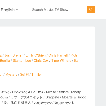
English

na
/
Josh Brener
/
Emily O'Brien
/
Chris Parnell
/
Piotr
Bonilla
/
Stanton Lee
/
Chris Cox
/
Time Winters
/
Ike
or
/
Mystery
/
Sci-Fi
/
Thriller
τας / Θάνατος & Ρομπότ / Miłość / śmierć i roboty /