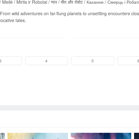
eilė / Mirtis ir Robotai / प्यार / मौत और रोबोट / Каханне / Смерць і Роба
From wild adventures on far-flung planets to unsettling encounters cl
ocative tales.
Send
3
4
5