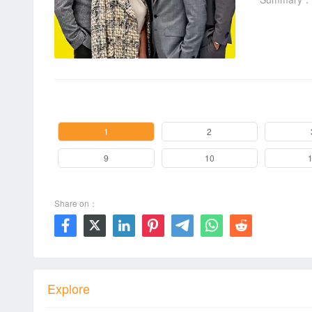
00:00 / 00:00
1
2
9
10
Share on：







Explore