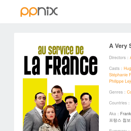
A Very 
Directors：
Casts：
Hug
Stéphanie F
Philippe Le
Genres：
C
Countries：
Aka：
Fran
프랑스 첩보원 되기
Summary：