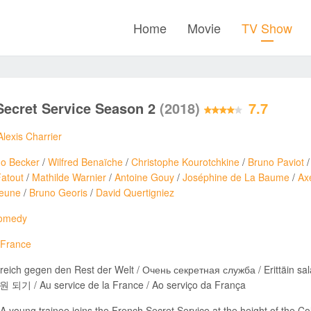
Home
Movie
TV Show
Secret Service Season 2
(2018)
7.7
Alexis Charrier
o Becker
/
Wilfred Benaïche
/
Christophe Kourotchkine
/
Bruno Paviot
atout
/
Mathilde Warnier
/
Antoine Gouy
/
Joséphine de La Baume
/
Ax
jeune
/
Bruno Georis
/
David Quertigniez
omedy
France
kreich gegen den Rest der Welt / Очень секретная служба / E
 / Au service de la France / Ao serviço da França
A young trainee joins the French Secret Service at the height of the Co