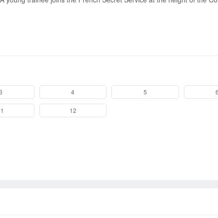
Send
3
4
5
11
12