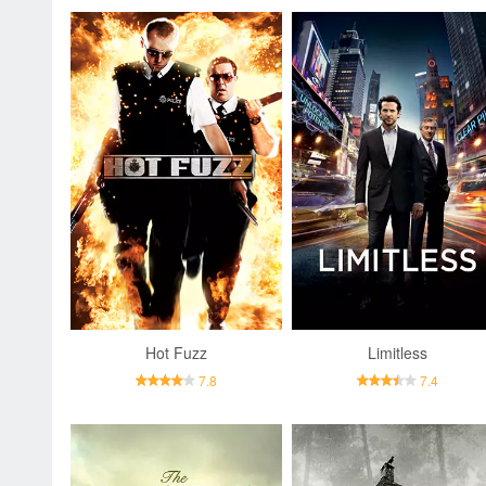
Hot Fuzz
Limitless
7.8
7.4