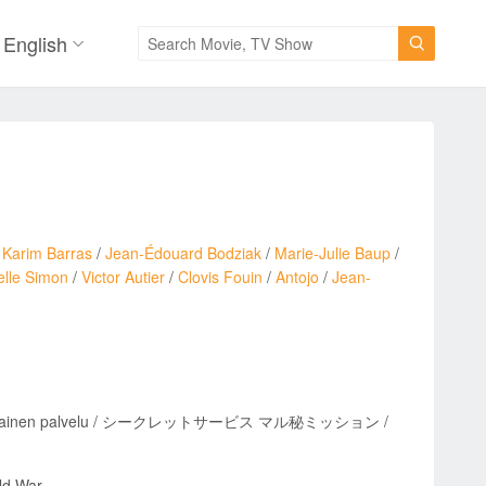
English

/
Karim Barras
/
Jean-Édouard Bodziak
/
Marie-Julie Baup
/
elle Simon
/
Victor Autier
/
Clovis Fouin
/
Antojo
/
Jean-
rittäin salainen palvelu / シークレットサービス マル秘ミッション /
ld War.